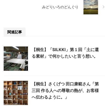
みどりいろのどんぐり
関連記事
【桐生】「SILKKI」第１回「土に還
る素材」で何かしたいと言う想い。
【桐生】さくげつ 田口康範さん「第
三回 作る人への尊敬の熱が、お客様
へ伝わるように。」