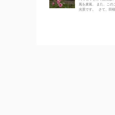
風を麦嵐、 また、この
光景です。 さて、田植 .