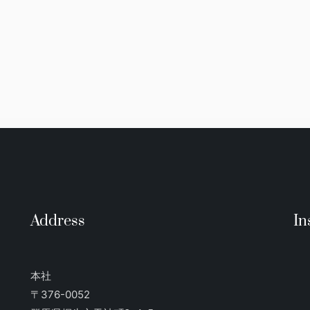
Address
In
本社
〒376-0052