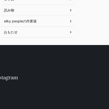
読み物
silky peopleの作業場
おもたせ
stagram