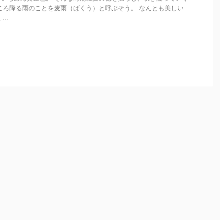
ころ降る雨のことを麦雨（ばくう）と呼ぶそう。 なんとも美しい
..