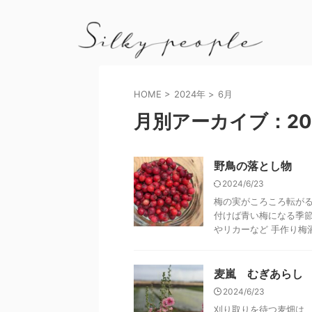
HOME
>
2024年
>
6月
月別アーカイブ：20
野鳥の落とし物
2024/6/23
梅の実がころころ転がる
付けば青い梅になる季節
やリカーなど 手作り梅酒
麦嵐 むぎあらし
2024/6/23
刈り取りを待つ麦畑は、