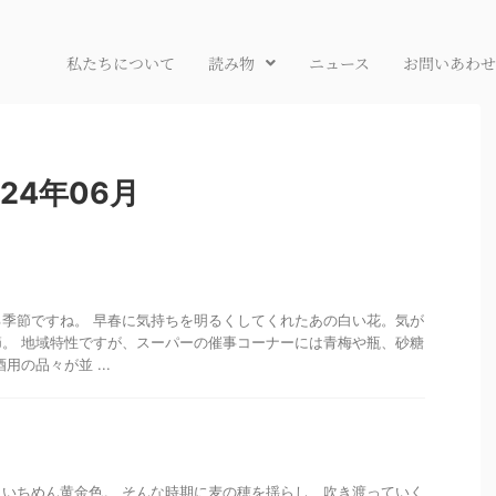
私たちについて
読み物
ニュース
お問いあわせ
24年06月
季節ですね。 早春に気持ちを明るくしてくれたあの白い花。気が
。 地域特性ですが、スーパーの催事コーナーには青梅や瓶、砂糖
用の品々が並 ...
いちめん黄金色。 そんな時期に麦の穂を揺らし、吹き渡っていく