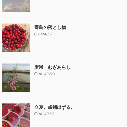
野鳥の落とし物
2024/6/23
麦嵐 むぎあらし
2024/6/23
立夏。蚯蚓出ずる。
2024/5/17