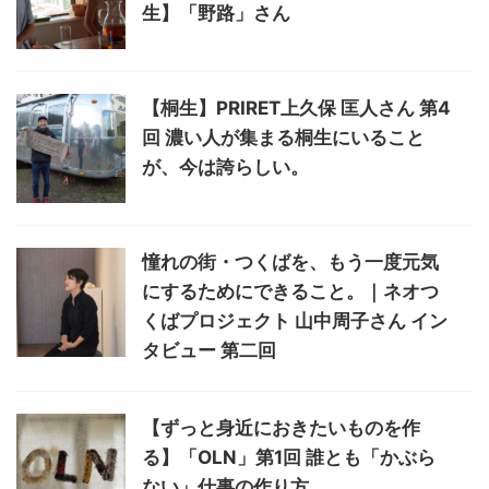
生】「野路」さん
【桐生】PRIRET上久保 匡人さん 第4
回 濃い人が集まる桐生にいること
が、今は誇らしい。
憧れの街・つくばを、もう一度元気
にするためにできること。｜ネオつ
くばプロジェクト 山中周子さん イン
タビュー 第二回
【ずっと身近におきたいものを作
る】「OLN」第1回 誰とも「かぶら
ない」仕事の作り方。